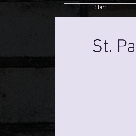
Start
St. P