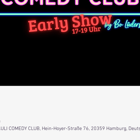
0
 PAULI COMEDY CLUB, Hein-Hoyer-Straße 76, 20359 Hamburg, Deut