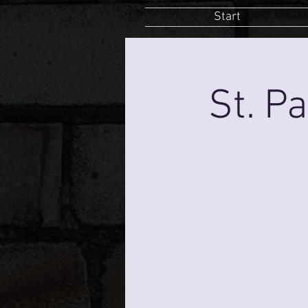
Start
St. P