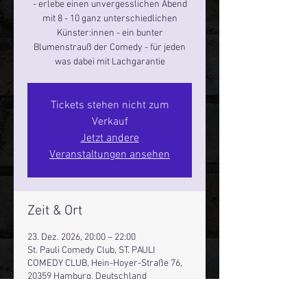
- erlebe einen unvergesslichen Abend
mit 8 - 10 ganz unterschiedlichen
Künster:innen - ein bunter
Blumenstrauß der Comedy - für jeden
was dabei mit Lachgarantie
Tickets stehen nicht zum
Verkauf
Jetzt andere
Veranstaltungen ansehen
Zeit & Ort
23. Dez. 2026, 20:00 – 22:00
St. Pauli Comedy Club, ST. PAULI
COMEDY CLUB, Hein-Hoyer-Straße 76,
20359 Hamburg, Deutschland
Andere Termine