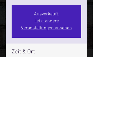
Ausverkauft.
Jetzt andere
Veranstaltungen ansehen
Zeit & Ort
11. Dez. 2026, 20:00 – 22:00
SPIELBUDENPLATZ 22
Mehr Infos über den Reeperbahn Comedy Club und St.
Pauli Comedy Club auf Social Media:
E-Mail:
moin@stpaulicomedyclub.de
Impressum / Datenschutz / AGB