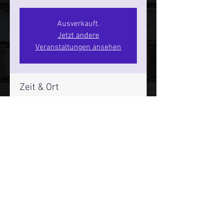
Ausverkauft.
Jetzt andere
Veranstaltungen ansehen
Zeit & Ort
04. Dez. 2026, 20:00 – 22:00
SPIELBUDENPLATZ 22
Mehr Infos über den Reeperbahn Comedy Club und St.
Pauli Comedy Club auf Social Media:
E-Mail:
moin@stpaulicomedyclub.de
Impressum / Datenschutz / AGB