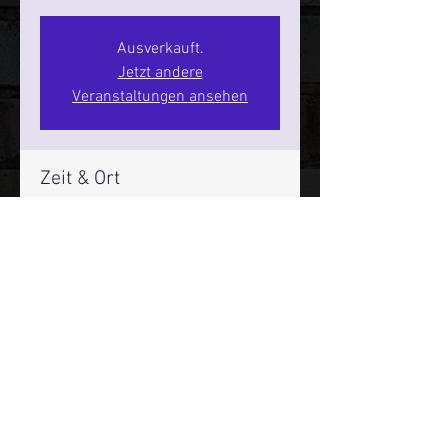
Ausverkauft.
Jetzt andere
Veranstaltungen ansehen
Zeit & Ort
03. Dez. 2026, 20:00 – 22:00
SPIELBUDENPLATZ 22
Mehr Infos über den Reeperbahn Comedy Club und St.
Pauli Comedy Club auf Social Media:
E-Mail:
moin@stpaulicomedyclub.de
Impressum / Datenschutz / AGB