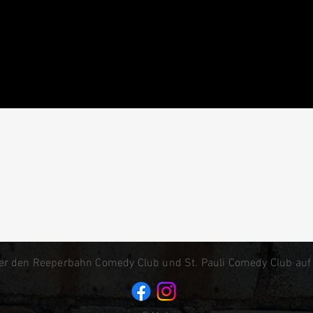
er den Reeperbahn Comedy Club und St. Pauli Comedy Club auf