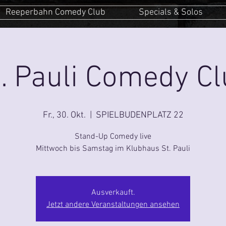
Reeperbahn Comedy Club
Specials & Solos
. Pauli Comedy C
Fr., 30. Okt.
  |  
SPIELBUDENPLATZ 22
Stand-Up Comedy live
Mittwoch bis Samstag im Klubhaus St. Pauli
Ausverkauft.
Jetzt andere Veranstaltungen ansehen