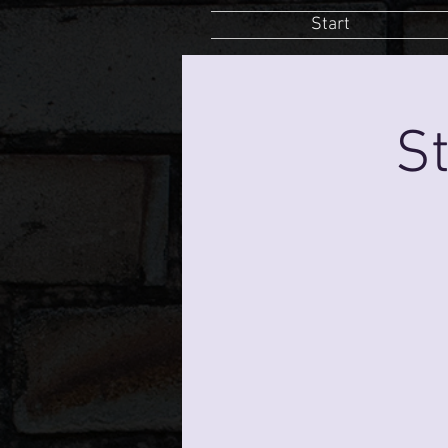
Start
St