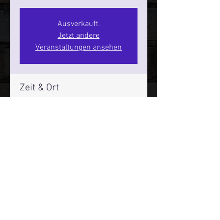
Ausverkauft.
Jetzt andere
Veranstaltungen ansehen
Zeit & Ort
22. Okt. 2026, 20:00 – 22:00
SPIELBUDENPLATZ 22
Mehr Infos über den Reeperbahn Comedy Club und St.
Pauli Comedy Club auf Social Media:
E-Mail:
moin@stpaulicomedyclub.de
Impressum / Datenschutz / AGB