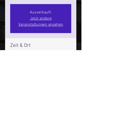
Ausverkauft.
Jetzt andere
Veranstaltungen ansehen
Zeit & Ort
08. Okt. 2026, 20:00 – 22:00
SPIELBUDENPLATZ 22
Mehr Infos über den Reeperbahn Comedy Club und St.
Pauli Comedy Club auf Social Media:
E-Mail:
moin@stpaulicomedyclub.de
Impressum / Datenschutz / AGB