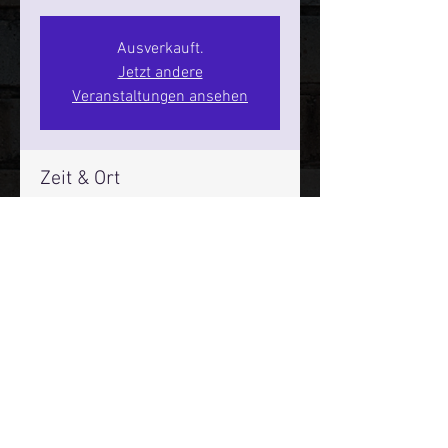
Ausverkauft.
Jetzt andere
Veranstaltungen ansehen
Zeit & Ort
01. Okt. 2026, 20:00 – 22:00
SPIELBUDENPLATZ 22
Mehr Infos über den Reeperbahn Comedy Club und St.
Pauli Comedy Club auf Social Media:
E-Mail:
moin@stpaulicomedyclub.de
Impressum / Datenschutz / AGB