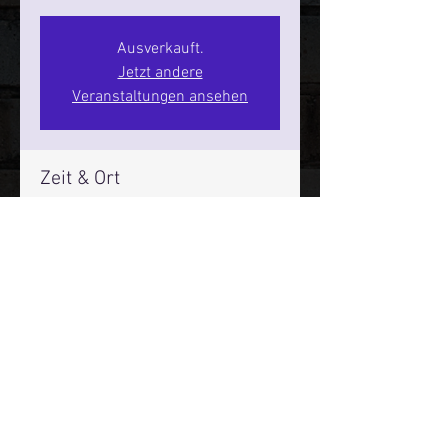
Ausverkauft.
Jetzt andere
Veranstaltungen ansehen
Zeit & Ort
12. Sept. 2026, 20:00 – 22:00
SPIELBUDENPLATZ 22
Mehr Infos über den Reeperbahn Comedy Club und St.
Pauli Comedy Club auf Social Media:
E-Mail:
moin@stpaulicomedyclub.de
Impressum / Datenschutz / AGB