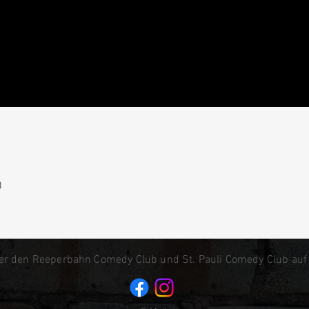
0
er den Reeperbahn Comedy Club und St. Pauli Comedy Club auf