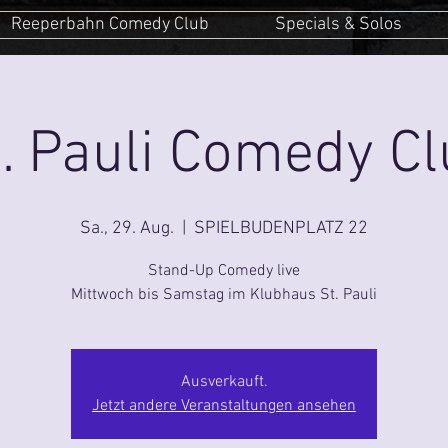
Reeperbahn Comedy Club
Specials & Solos
. Pauli Comedy C
Sa., 29. Aug.
  |  
SPIELBUDENPLATZ 22
Stand-Up Comedy live
Mittwoch bis Samstag im Klubhaus St. Pauli
Ausverkauft.
Jetzt andere Veranstaltungen ansehen