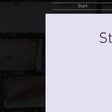
Start
St