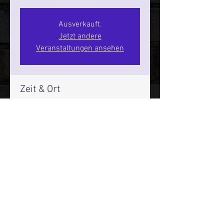
Ausverkauft.
Jetzt andere
Veranstaltungen ansehen
Zeit & Ort
21. Aug. 2026, 20:00 – 22:00
SPIELBUDENPLATZ 22
Mehr Infos über den Reeperbahn Comedy Club und St.
Pauli Comedy Club auf Social Media:
E-Mail:
moin@stpaulicomedyclub.de
Impressum / Datenschutz / AGB