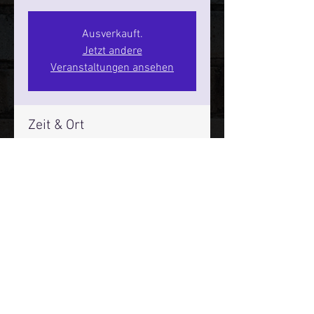
Ausverkauft.
Jetzt andere
Veranstaltungen ansehen
Zeit & Ort
13. Aug. 2026, 20:00 – 22:00
SPIELBUDENPLATZ 22
Mehr Infos über den Reeperbahn Comedy Club und St.
Pauli Comedy Club auf Social Media:
E-Mail:
moin@stpaulicomedyclub.de
Impressum / Datenschutz / AGB