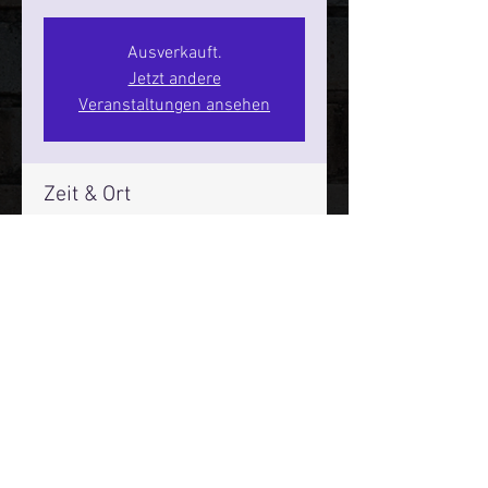
Ausverkauft.
Jetzt andere
Veranstaltungen ansehen
Zeit & Ort
06. Aug. 2026, 20:00 – 22:00
SPIELBUDENPLATZ 22
Mehr Infos über den Reeperbahn Comedy Club und St.
Pauli Comedy Club auf Social Media:
E-Mail:
moin@stpaulicomedyclub.de
Impressum / Datenschutz / AGB