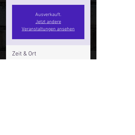
Ausverkauft.
Jetzt andere
Veranstaltungen ansehen
Zeit & Ort
31. Juli 2026, 20:00 – 22:00
SPIELBUDENPLATZ 22
Mehr Infos über den Reeperbahn Comedy Club und St.
Pauli Comedy Club auf Social Media:
E-Mail:
moin@stpaulicomedyclub.de
Impressum / Datenschutz / AGB