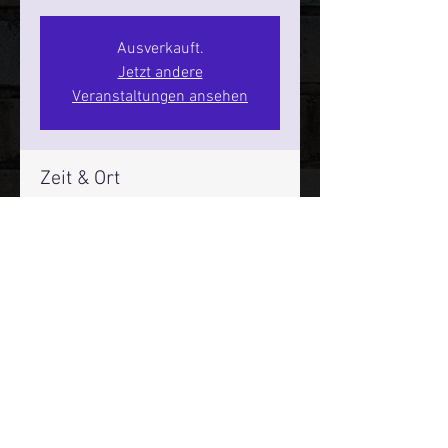
Ausverkauft.
Jetzt andere
Veranstaltungen ansehen
Zeit & Ort
09. Mai 2026, 20:00 – 22:00
SPIELBUDENPLATZ 22
Mehr Infos über den Reeperbahn Comedy Club und St.
Pauli Comedy Club auf Social Media:
E-Mail:
moin@stpaulicomedyclub.de
Impressum / Datenschutz / AGB