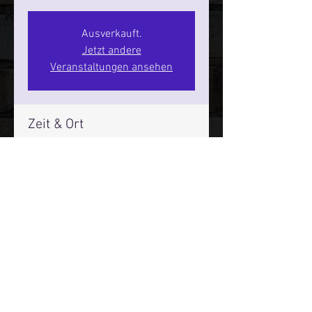
Ausverkauft.
Jetzt andere
Veranstaltungen ansehen
Zeit & Ort
30. Apr. 2026, 20:00 – 22:00
SPIELBUDENPLATZ 22
Mehr Infos über den Reeperbahn Comedy Club und St.
Pauli Comedy Club auf Social Media:
E-Mail:
moin@stpaulicomedyclub.de
Impressum / Datenschutz / AGB