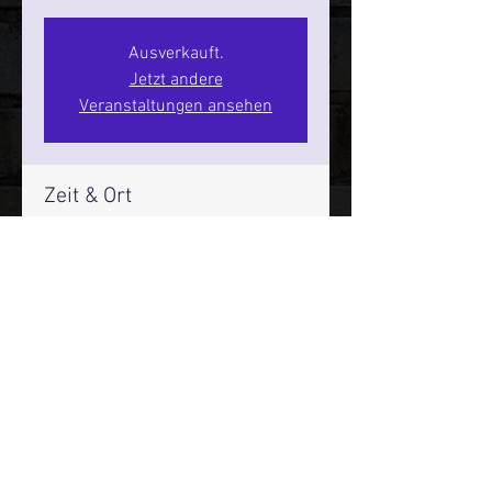
Ausverkauft.
Jetzt andere
Veranstaltungen ansehen
Zeit & Ort
18. Apr. 2026, 20:00 – 22:00
SPIELBUDENPLATZ 22
Mehr Infos über den Reeperbahn Comedy Club und St.
Pauli Comedy Club auf Social Media:
E-Mail:
moin@stpaulicomedyclub.de
Impressum / Datenschutz / AGB