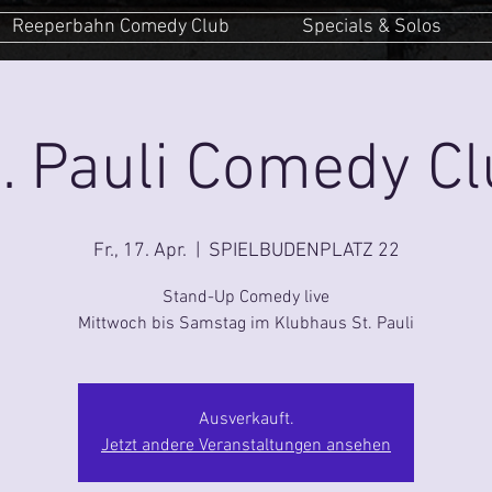
Reeperbahn Comedy Club
Specials & Solos
. Pauli Comedy C
Fr., 17. Apr.
  |  
SPIELBUDENPLATZ 22
Stand-Up Comedy live
Mittwoch bis Samstag im Klubhaus St. Pauli
Ausverkauft.
Jetzt andere Veranstaltungen ansehen