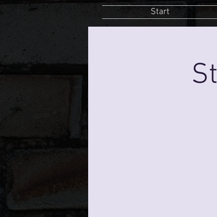
Start
St