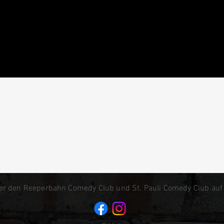
er den Reeperbahn Comedy Club und St. Pauli Comedy Club auf