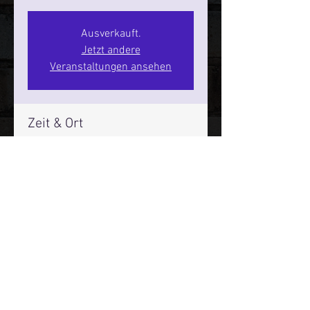
Ausverkauft.
Jetzt andere
Veranstaltungen ansehen
Zeit & Ort
03. Apr. 2026, 20:00 – 22:00
SPIELBUDENPLATZ 22
Mehr Infos über den Reeperbahn Comedy Club und St.
Pauli Comedy Club auf Social Media:
E-Mail:
moin@stpaulicomedyclub.de
Impressum / Datenschutz / AGB