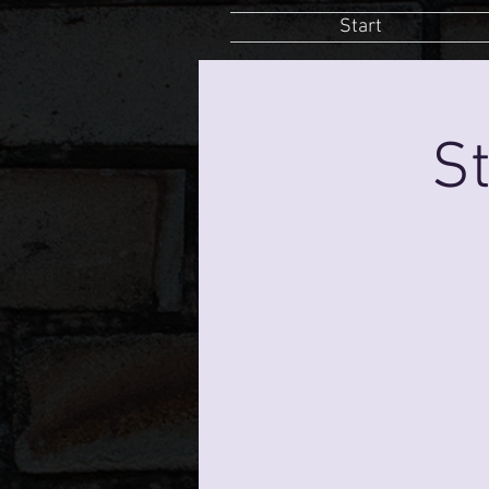
Start
St