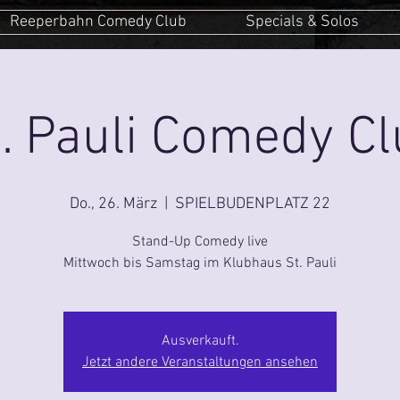
Reeperbahn Comedy Club
Specials & Solos
. Pauli Comedy C
Do., 26. März
  |  
SPIELBUDENPLATZ 22
Stand-Up Comedy live
Mittwoch bis Samstag im Klubhaus St. Pauli
Ausverkauft.
Jetzt andere Veranstaltungen ansehen