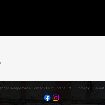
0
er den Reeperbahn Comedy Club und St. Pauli Comedy Club auf