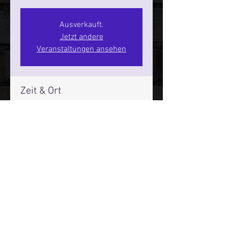
Ausverkauft.
Jetzt andere
Veranstaltungen ansehen
Zeit & Ort
21. März 2026, 20:00 – 22:00
SPIELBUDENPLATZ 22
Mehr Infos über den Reeperbahn Comedy Club und St.
Pauli Comedy Club auf Social Media:
E-Mail:
moin@stpaulicomedyclub.de
Impressum / Datenschutz / AGB