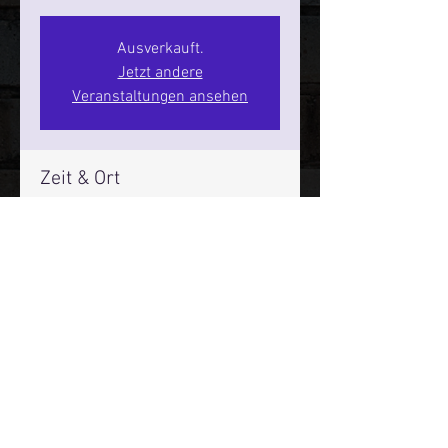
Ausverkauft.
Jetzt andere
Veranstaltungen ansehen
Zeit & Ort
14. März 2026, 20:00 – 22:00
SPIELBUDENPLATZ 22
Mehr Infos über den Reeperbahn Comedy Club und St.
Pauli Comedy Club auf Social Media:
E-Mail:
moin@stpaulicomedyclub.de
Impressum / Datenschutz / AGB