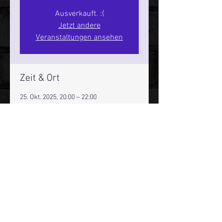
Ausverkauft. :(
Jetzt andere
Veranstaltungen ansehen
Zeit & Ort
25. Okt. 2025, 20:00 – 22:00
Hamburg, St. Pauli Spirit, Spielbudenpl.
22/3. Stock, 20359 Hamburg,
Deutschland
Mehr Infos über den Reeperbahn Comedy Club und St.
Pauli Comedy Club auf Social Media:
E-Mail:
moin@stpaulicomedyclub.de
Impressum / Datenschutz / AGB