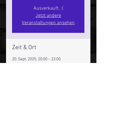
Ausverkauft. :(
Jetzt andere
Veranstaltungen ansehen
Zeit & Ort
20. Sept. 2025, 20:00 – 22:00
Hamburg, St. Pauli Spirit, Spielbudenpl.
22/3. Stock, 20359 Hamburg,
Deutschland
Mehr Infos über den Reeperbahn Comedy Club und St.
Pauli Comedy Club auf Social Media:
E-Mail:
moin@stpaulicomedyclub.de
Impressum / Datenschutz / AGB