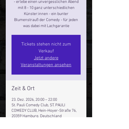
- erlebe einen unvergesslichen Abend
mit 8 - 10 ganz unterschiedlichen
Künster:innen - ein bunter
Blumenstrauß der Comedy - für jeden
was dabei mit Lachgarantie
Tickets stehen nicht zum
Verkauf
Jetzt andere
Veranstaltungen ansehen
Zeit & Ort
23. Dez. 2026, 20:00 – 22:00
St. Pauli Comedy Club, ST. PAULI
COMEDY CLUB, Hein-Hoyer-Straße 76,
20359 Hamburg, Deutschland
Andere Termine