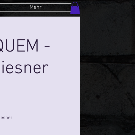
Mehr
QUEM -
iesner
iesner